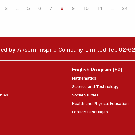
2
...
5
6
7
8
9
10
11
...
24
ted by Aksorn Inspire Company Limited Tel. 02-
English Program (EP)
Mathematics
Science and Technology
ities
Social Studies
Health and Physical Education
Foreign Languages