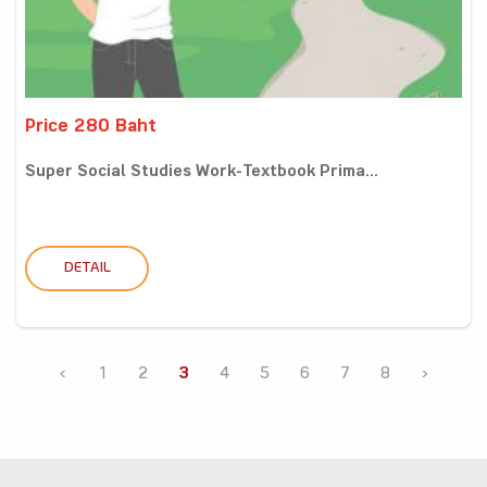
Price 280 Baht
Super Social Studies Work-Textbook Prima...
DETAIL
‹
1
2
3
4
5
6
7
8
›