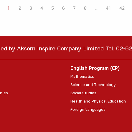
1
2
3
4
5
6
7
8
...
41
42
ted by Aksorn Inspire Company Limited Tel. 02-
English Program (EP)
Mathematics
Science and Technology
ities
Social Studies
Health and Physical Education
Foreign Languages