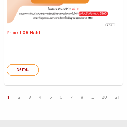
Price 106 Baht
DETAIL
1
2
3
4
5
6
7
8
...
20
21