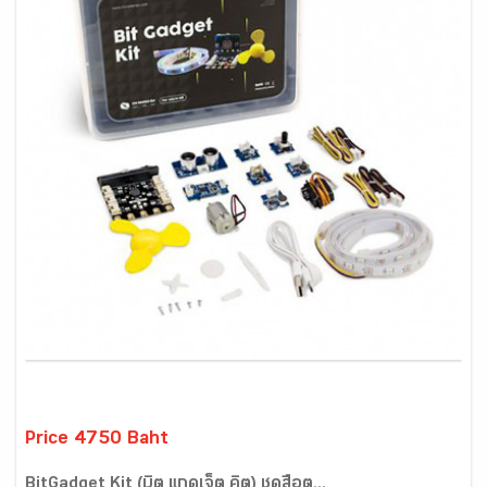
Price 4750 Baht
BitGadget Kit (บิต แกดเจ็ต คิต) ชุดสื่อต...