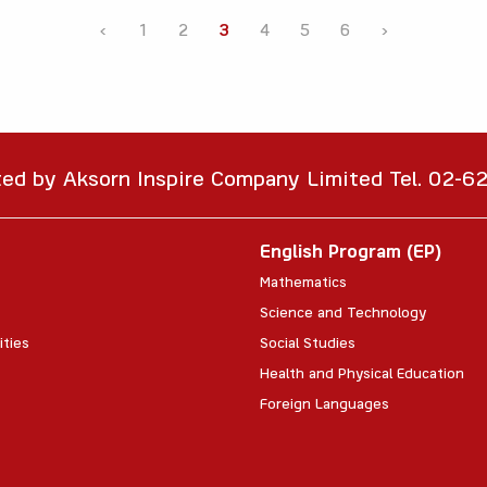
‹
1
2
3
4
5
6
›
ted by Aksorn Inspire Company Limited Tel. 02-
English Program (EP)
Mathematics
Science and Technology
ities
Social Studies
Health and Physical Education
Foreign Languages