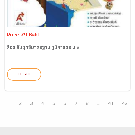
Price 79 Baht
สื่อฯ สัมฤทธิ์มาตรฐาน ภูมิศาสตร์ ม.2
DETAIL
1
2
3
4
5
6
7
8
...
41
42